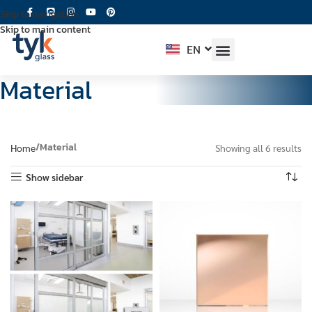
Skip to navigation
Skip to main content
EN
TH
Material
Material
Home
Showing all 6 results
Show sidebar