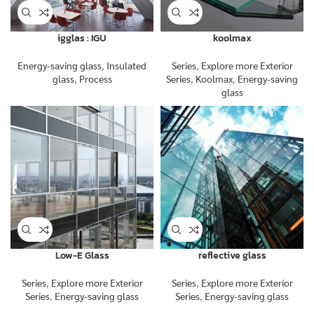
igglas : IGU
koolmax
Energy-saving glass
,
Insulated
Series
,
Explore more Exterior
glass
,
Process
Series
,
Koolmax
,
Energy-saving
glass
Low-E Glass
reflective glass
Series
,
Explore more Exterior
Series
,
Explore more Exterior
Series
,
Energy-saving glass
Series
,
Energy-saving glass