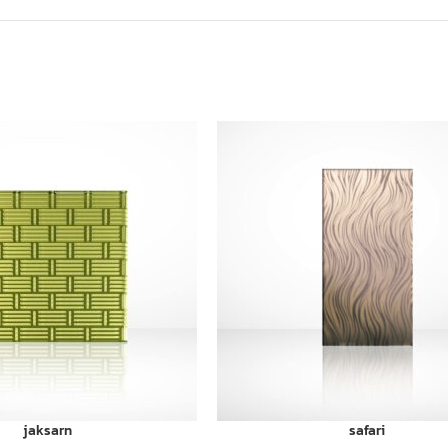
jaksarn
safari