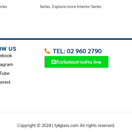
ries
Series
,
Explore more Interior Series
Se
OW US
TEL: 02 960 2790
ebook
ติดต่อสอบถามผ่าน line
tagram
Tube
terest
Copyright © 2024 | tykglass.com All rights reserved.