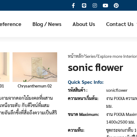
Reference
Blog / News
About Us
Contact Us
หน้าหลัก
Series
Explore more Interior
sonic flower
Quick Spec Info:
Lily 01
01
Chrysanthemum 02
Lily 02
รหัสสินค้า :
sonicflower
วามงามจากดอกไม้มงคลที่ผสาน
ความหนาเริ่มต้น:
งาน PIXXA ความห
หนือระดับ กับดีไซน์ที่ผสม
มม.
ึกซึ้งที่สื่อถึงความเป็นสิริ
ขนาด Maximum:
งาน PIXXA Maxi
1400x2500 มม.
ความทึบ:
ชุดกระจกเงาทึบ 1