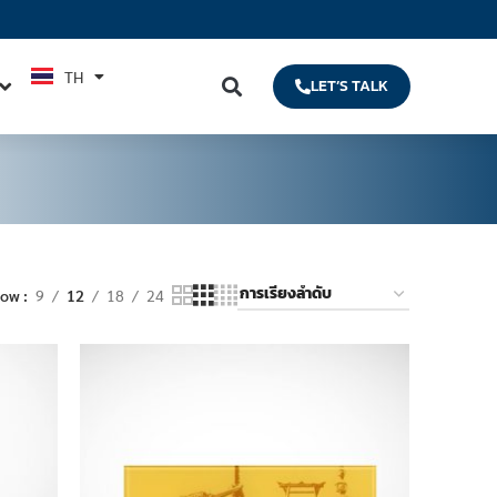
TH
EN
LET’S TALK
how
9
12
18
24