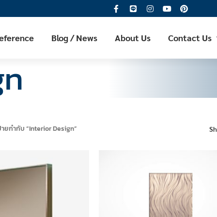
Reference
Blog / News
About Us
Contact Us
gn
ีป้ายกำกับ “Interior Design”
S