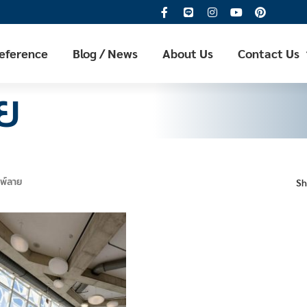
Reference
Blog / News
About Us
Contact Us
ย
พ์ลาย
S