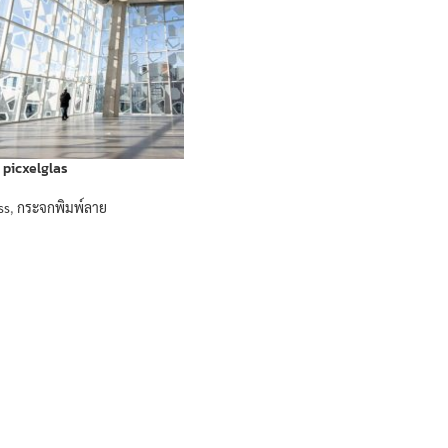
picxelglas
ss
,
กระจกพิมพ์ลาย