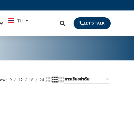
TH
EN
LET’S TALK
how
9
12
18
24