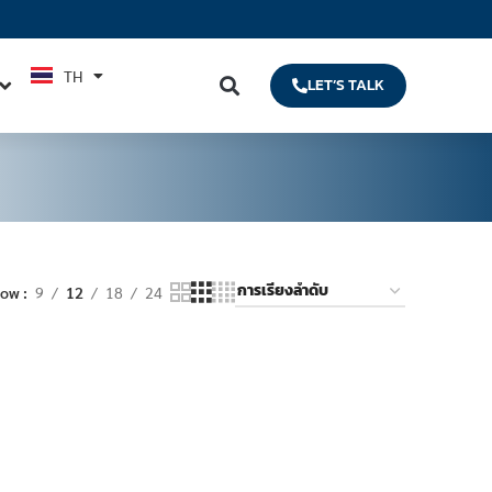
TH
EN
LET’S TALK
how
9
12
18
24