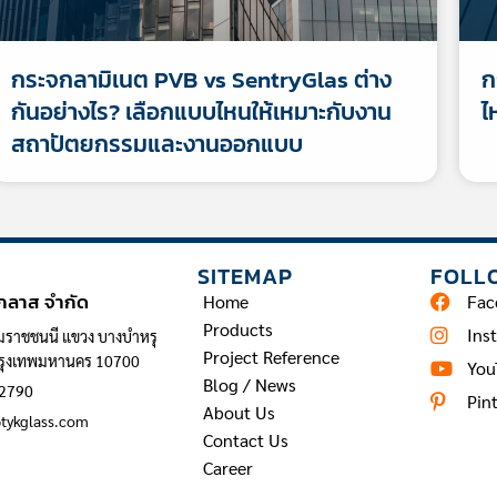
กระจกลามิเนต PVB vs SentryGlas ต่าง
ก
กันอย่างไร? เลือกแบบไหนให้เหมาะกับงาน
ไ
สถาปัตยกรรมและงานออกแบบ
INFORMATION
SITEMAP
FOLL
 กลาส จำกัด
Home
Fac
Products
Ins
มราชชนนี แขวง บางบำหรุ
Project Reference
กรุงเทพมหานคร 10700
You
Blog / News
 2790
Pin
About Us
@tykglass.com
Contact Us
Career