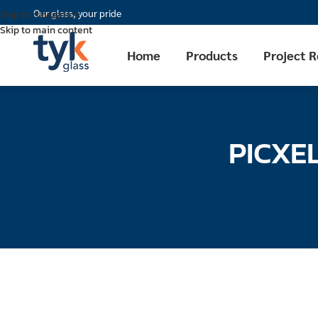
Our glass, your pride
Skip to navigation
Skip to main content
Home
Products
Project 
PICXEL