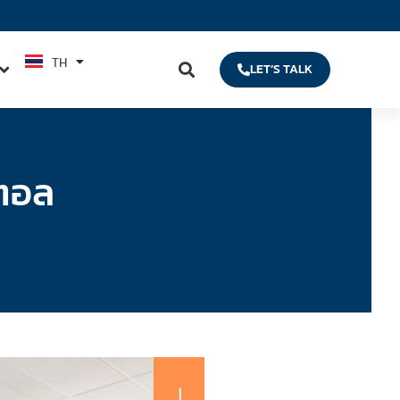
TH
EN
LET’S TALK
ิตอล