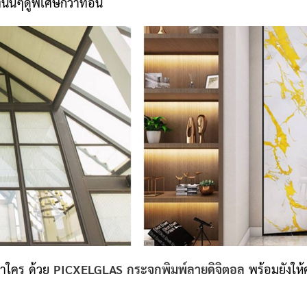
นั้นๆดูพิเศษกว่าที่อื่น
่าใคร ด้วย
PICXELGLAS กระจ
กพิมพ์ลายดิจิตอล
พร้อมยังให