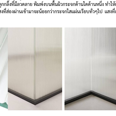
ูกกลิ้งที่มีลวดลาย พิมพ์งบนพื้นผิวกระจกด้านใดด้านหนึ่ง ทำให
ี่ส่องผ่านเข้ามาจะน้อยกว่ากระจกใสแผ่นเรียบทั่วๆไป แสงที่เก