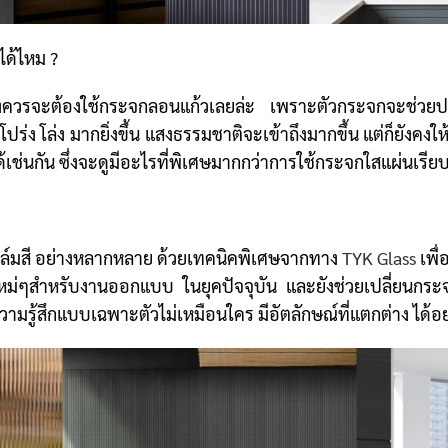
ได้ไหม ?
 ยิ่งควรจะต้องใช้กระจกลอนแก้วเลยล่ะ เพราะตัวกระจกจะช่วยปรั
ูโปร่ง โล่ง มากยิ่งขึ้น แสงธรรมชาติจะเข้าถึงมากขึ้น
แต่ก็ยังคงให
้เช่นกัน ซึ่งจะดูมีอะไรที่พิเศษมากกว่าการใช้กระจกใสแผ่นเรีย
ล์มสี อย่างหลากหลาย ด้วยเทคนิคพิเศษจากทาง
TYK Glass
เพื
ล่นใหม่ๆสำหรับงานออกแบบ ในยุคปัจจุบัน และยังช่วยเปลี่ยนกระ
มรู้สึกแบบเฉพาะตัวไม่เหมือนใคร มีอัตลักษณ์ที่แตกต่าง ได้อย