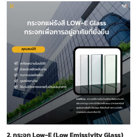
2. กระจก
Low-E (Low Emissivity Glass)